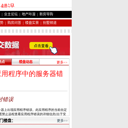
|
业主论坛
|
地产咔溜
|
新房导购
势
|
购房问答
|
楼盘实景
|
别墅频道
热点
楼盘动态
更多>>
门楼盘：
更多>>