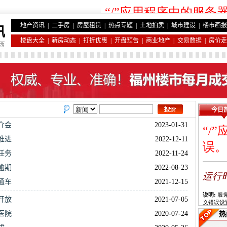
地产资讯
|
二手房
|
房屋租赁
|
热点专题
|
土地拍卖
|
城市建设
|
楼市画报
讯
楼盘大全
|
新房动态
|
打折优惠
|
开盘预告
|
商业地产
|
交易数据
|
房价走
今日
介会
2023-01-31
推进
2022-12-11
任务
2022-11-24
逾期
2022-08-23
通车
2021-12-15
开放
2021-07-05
医院
2020-07-24
热