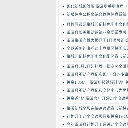
现代新城现雏形 闽清更美更宜居（
新版住房公积金综合管理信息系统
县领导调研梅城印记特色历史文化
闽清县部署推动建筑业高质量发展
闽清梅溪洋桃大桥已于1日凌晨正
全球首创的海丝迪士尼景区将国庆
梅城印记特色历史文化街区春节前
闽清县8月2日起挂牌一幅商务金融
闽清县不动产登记实现“一窗办多事
投资1.86亿 闽清科技馆预计明年
闽清县不动产登记和交易中心为民
投资近4亿 闽清今年开建24个交通
梅溪新城至坂东快速通道春节前将
计划开工24个交通项目拟投资19.1
今年闽清县计划开工建设24个交通