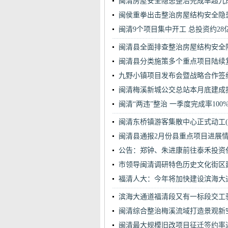
闽清房屋安全隐患整治完成率超九
闽侯重拳出击整治房屋结构安全隐
闽清9个项目集中开工 总投资约28
闽清县全面排查整治房屋结构安全
闽清县分类施策多个重点项目陆续
九野小镇项目发布会暨战略合作签
闽清梅溪新城公交总站本月底建成
闽清“两违”整治 一季度完成率100
闽清东桥镇游客集散中心正式动工(
闽清县通报2月份县重点项目进展
公告：郑钟、朱进康前往泰禾投资
市领导闽清调研特色历史文化街区
福清人大：今年将加快建设滨海大
滨海大通道福清段又有一标段交工
闽清综合整治梅溪流域打造景观新
闽清最大规模旧改项目征迁签约率